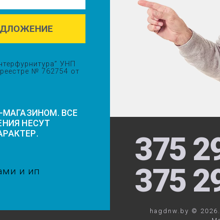
ЕДЛОЖЕНИЕ
нтерфурнитура” УНП
 реестре № 762754 от
Т-МАГАЗИНОМ. ВСЕ
ЕНИЯ НЕСУТ
РАКТЕР.
375 2
375 2
ами и ип
hagdnw.by © 2026