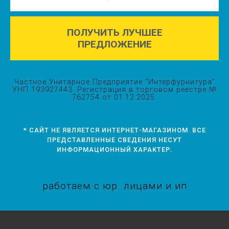
ПОЛУЧИТЬ ЛУЧШЕЕ
ПРЕДЛОЖЕНИЕ
Частное Унитарное Предприятие “Интерфурнитура”
УНП 193927443. Регистрация в торговом реестре №
762754 от 01.12.2025.
* САЙТ НЕ ЯВЛЯЕТСЯ ИНТЕРНЕТ-МАГАЗИНОМ. ВСЕ
ПРЕДСТАВЛЕННЫЕ СВЕДЕНИЯ НЕСУТ
ИНФОРМАЦИОННЫЙ ХАРАКТЕР.
375 29 647 20 60
работаем с юр. лицами и ип
375 29 707 20 60