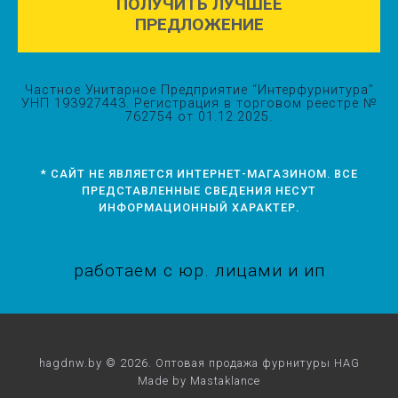
ПОЛУЧИТЬ ЛУЧШЕЕ
ПРЕДЛОЖЕНИЕ
Частное Унитарное Предприятие “Интерфурнитура”
УНП 193927443. Регистрация в торговом реестре №
762754 от 01.12.2025.
* САЙТ НЕ ЯВЛЯЕТСЯ ИНТЕРНЕТ-МАГАЗИНОМ. ВСЕ
ПРЕДСТАВЛЕННЫЕ СВЕДЕНИЯ НЕСУТ
ИНФОРМАЦИОННЫЙ ХАРАКТЕР.
375 29 647 20 60
работаем с юр. лицами и ип
375 29 707 20 60
hagdnw.by © 2026. Оптовая продажа фурнитуры HAG
Made by
Mastaklance